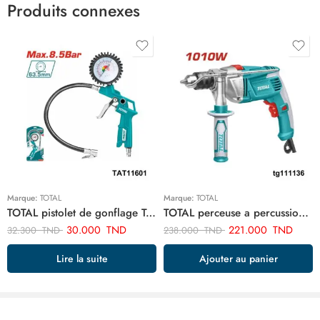
Produits connexes
Marque:
TOTAL
Marque:
TOTAL
TOTAL pistolet de gonflage TAT11601
TOTAL perceuse a percussion 13mm-1010w TG111136
30.000
TND
221.000
TND
32.300
TND
238.000
TND
Lire la suite
Ajouter au panier