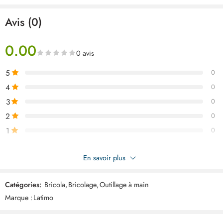
Avis (0)
0.00
0 avis
5
0
4
0
3
0
2
0
1
0
Soyez le premier à donner votre avis sur “LATIMO Jeux de 4
En savoir plus
pinces d’angle 5-22mm ART03462”
Catégories:
Bricola
,
Bricolage
,
Outillage à main
Commentaires
Marque :
Latimo
Il n'y a pas encore de critiques.