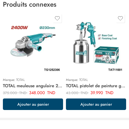
Produits connexes
Marque:
TOTAL
Marque:
TOTAL
TOTAL meuleuse angulaire 2400w-230mm TG1252306
TOTAL pistolet de peinture goude bas 1.5 mm 1000cc TAT11001
348.000
TND
39.990
TND
375.000
TND
43.000
TND
Ajouter au panier
Ajouter au panier