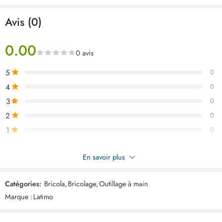
Avis (0)
0.00
0 avis
5
0
4
0
3
0
2
0
1
0
Soyez le premier à donner votre avis sur “LATIMO Kit 11 pcs de
En savoir plus
nettoyage ART02967”
Catégories:
Bricola
,
Bricolage
,
Outillage à main
Commentaires
Marque :
Latimo
Il n'y a pas encore de critiques.