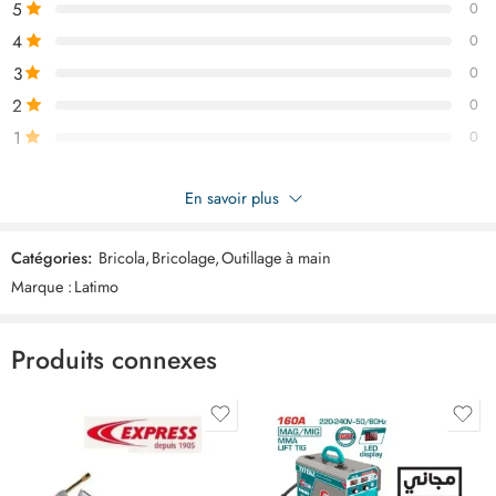
5
0
4
0
3
0
2
0
1
0
Soyez le premier à donner votre avis sur “LATIMO outil arrache
En savoir plus
vert ART03655”
Catégories:
Bricola
,
Bricolage
,
Outillage à main
Commentaires
Marque :
Latimo
Il n'y a pas encore de critiques.
Produits connexes