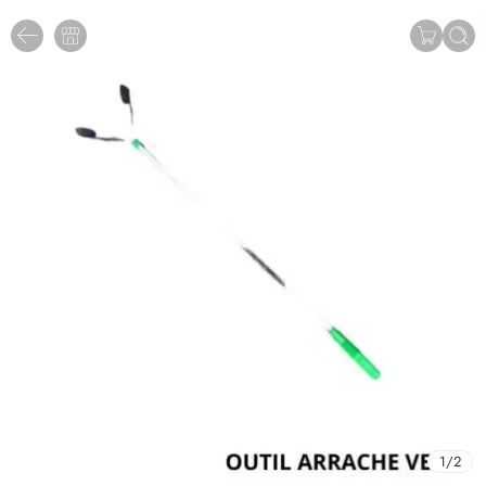
1
/
2