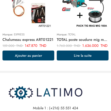
Marque:
EXPRESS
Marque:
TOTAL
Chalumeau express ART01221
TOTAL poste soudure mig mag 160a 220/240 inverter + Cadeaux Bobine fil TMGT1601
147.870
TND
1.636.000
TND
159.000
TND
1.760.000
TND
Ajouter au panier
Lire la suite
Mobile 1 : (+216) 55 551 424