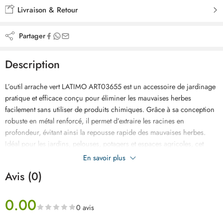
Livraison & Retour
Partager
Description
L’outil arrache vert LATIMO ART03655 est un accessoire de jardinage
pratique et efficace conçu pour éliminer les mauvaises herbes
facilement sans utiliser de produits chimiques. Grâce à sa conception
robuste en métal renforcé, il permet d’extraire les racines en
profondeur, évitant ainsi la repousse rapide des mauvaises herbes.
Idéal pour les jardins, pelouses, potagers et espaces agricoles, cet
outil manuel offre un travail rapide, propre et écologique. Léger et
En savoir plus
simple à utiliser, il réduit l’effort physique tout en garantissant un
Avis (0)
résultat professionnel. C’est l’outil indispensable pour entretenir vos
espaces verts au meilleur prix en Tunisie.
0.00
0 avis