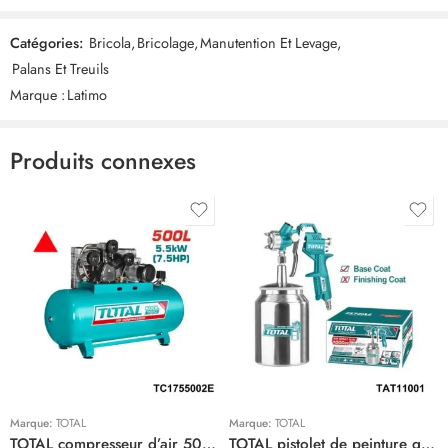
a cable 150kg 300kg PA300”
Catégories:
Bricola
,
Bricolage
,
Manutention Et Levage
,
Commentaires
Palans Et Treuils
Il n'y a pas encore de critiques.
Marque :
Latimo
Produits connexes
Marque:
TOTAL
Marque:
TOTAL
TOTAL compresseur d’air 500 litre 7.5hp TC1755002E
TOTAL pistolet de peinture goude bas 1.5 mm 1000cc TAT11001