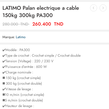
LATIMO Palan electrique a cable
150kg 300kg PA300
260.400
TND
280.000
TND
Marque:
Latimo
✔️Modèle : PA300
✔️Type de crochet : Crochet simple / Crochet double
✔️Tension (Voltage) : 220 / 230 V
✔️Puissance d’entrée : 600 W
✔️Charge nominale :
◼️​ 150 kg (crochet simple)
◼️​ 300 kg (crochet double)
✔️Vitesse de levage :
◼️​10 m/min (crochet simple)
◼️​5 m/min (crochet double)
✔️Hauteur de levage :