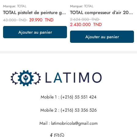
Marque:
TOTAL
Marque:
TOTAL
TOTAL pistolet de peinture goude bas 1.5 mm 1000cc TAT11001
TOTAL compresseur d’air 200 litre 220v monophase TC1302002E
39.990
TND
2.624.000
TND
43.000
TND
2.430.000
TND
Ajouter au panier
Ajouter au panier
Mobile 1 : (+216) 55 551 424
Mobile 2 : (+216) 53 356 526
Mail : latimobricola@gmail.com