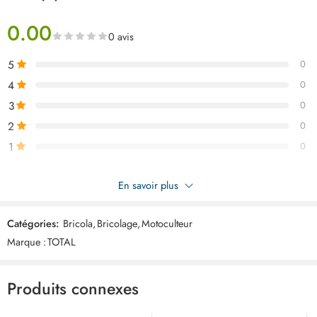
0.00
0 avis
5
0
4
0
3
0
2
0
1
0
Soyez le premier à donner votre avis sur “Motoculteur 7hp
En savoir plus
ESSENCE TGC12001”
Catégories:
Bricola
,
Bricolage
,
Motoculteur
Commentaires
Marque :
TOTAL
Il n'y a pas encore de critiques.
Produits connexes