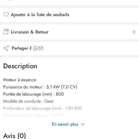
Ajouter à la liste de souhaits
Ajouté à la liste de souhaits
Livraison & Retour
Partager
Description
Moteur à essence
Puissance du moteur : 5,1 kW (7,0 CV)
Portée de labourage (mm) : 800
Modèle de conduite : Gear
Profondeur de labourage (mm) : 150-300
Changement de vitesse : -1,2,0,1
Couple max. (Nm/tr/min) : 11/2800
En savoir plus
Capacité d’huile de transmission (L) : 1,6
Avis (0)
Accessoires : 4 pièces, 4 groupes de 3 + 1 lames ; 3,5 à 6 roues