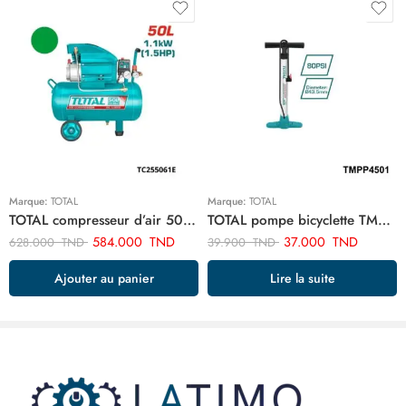
Marque:
TOTAL
Marque:
TOTAL
TOTAL compresseur d’air 50 litre TC255061E
TOTAL pompe bicyclette TMPP4501
584.000
TND
37.000
TND
628.000
TND
39.900
TND
Ajouter au panier
Lire la suite