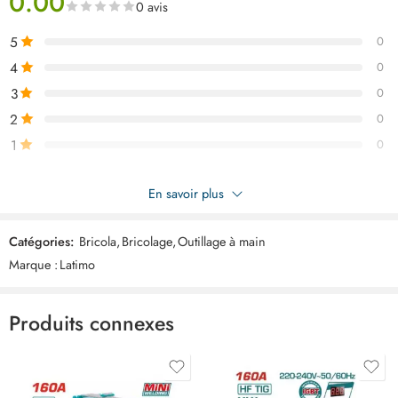
0.00
0 avis
5
0
4
0
3
0
2
0
1
0
Soyez le premier à donner votre avis sur “Outil telescopique
En savoir plus
ART02441”
Catégories:
Bricola
,
Bricolage
,
Outillage à main
Commentaires
Marque :
Latimo
Il n'y a pas encore de critiques.
Produits connexes