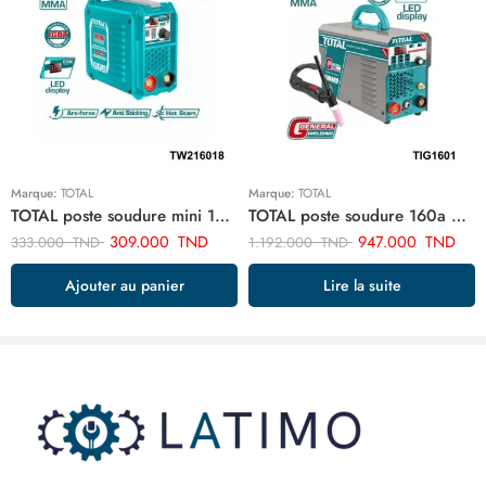
Marque:
TOTAL
Marque:
TOTAL
TOTAL poste soudure mini 160a TW216018
TOTAL poste soudure 160a 4.0 tig mma onduleur TIG1601
309.000
TND
947.000
TND
333.000
TND
1.192.000
TND
Ajouter au panier
Lire la suite