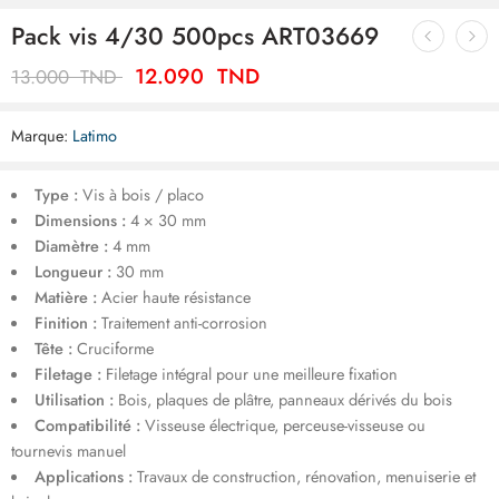
Pack vis 4/30 500pcs ART03669
12.090
TND
13.000
TND
Marque:
Latimo
Type :
Vis à bois / placo
Dimensions :
4 × 30 mm
Diamètre :
4 mm
Longueur :
30 mm
Matière :
Acier haute résistance
Finition :
Traitement anti-corrosion
Tête :
Cruciforme
Filetage :
Filetage intégral pour une meilleure fixation
Utilisation :
Bois, plaques de plâtre, panneaux dérivés du bois
Compatibilité :
Visseuse électrique, perceuse-visseuse ou
tournevis manuel
Applications :
Travaux de construction, rénovation, menuiserie et