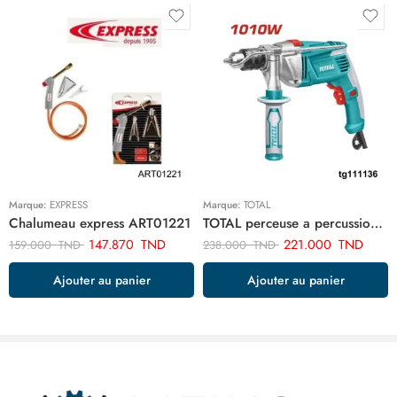
Marque:
EXPRESS
Marque:
TOTAL
Chalumeau express ART01221
TOTAL perceuse a percussion 13mm-1010w TG111136
147.870
TND
221.000
TND
159.000
TND
238.000
TND
Ajouter au panier
Ajouter au panier