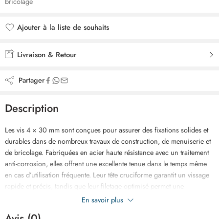
bricolage
Ajouter à la liste de souhaits
Ajouté à la liste de souhaits
Livraison & Retour
Partager
Description
Les vis 4 × 30 mm sont conçues pour assurer des fixations solides et
durables dans de nombreux travaux de construction, de menuiserie et
de bricolage. Fabriquées en acier haute résistance avec un traitement
anti-corrosion, elles offrent une excellente tenue dans le temps même
en cas d’utilisation fréquente. Leur tête cruciforme garantit un vissage
rapide et précis, tandis que leur filetage optimisé permet une
pénétration efficace dans le bois, les panneaux dérivés et les plaques
En savoir plus
de plâtre. Adaptées aussi bien aux professionnels qu’aux particuliers,
Avis (0)