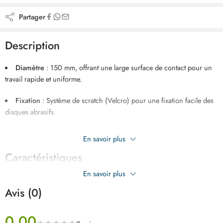
Partager
Description
Diamètre
: 150 mm, offrant une large surface de contact pour un
travail rapide et uniforme.
Fixation
: Système de scratch (Velcro) pour une fixation facile des
disques abrasifs.
Matériau
: Plastique résistant, conçu pour supporter des
En savoir plus
conditions de travail intensives.
Caractéristiques
Compatibilité
: Compatible avec une large gamme de ponceuses
En savoir plus
orbitales de 180 MM.
Avis (0)
Utilisation
: Conçu pour le ponçage de bois, métaux, plastiques,
peintures et autres matériaux.
0.00