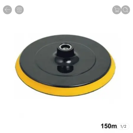
1
/
2