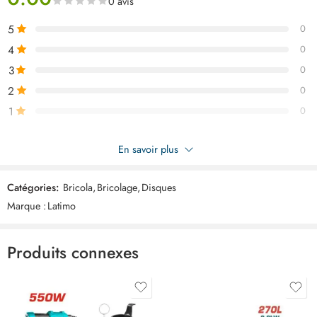
0 avis
5
0
4
0
3
0
2
0
1
0
Soyez le premier à donner votre avis sur “Plateau de poncage
En savoir plus
150mm ART02460”
Catégories:
Bricola
,
Bricolage
,
Disques
Commentaires
Marque :
Latimo
Il n'y a pas encore de critiques.
Produits connexes