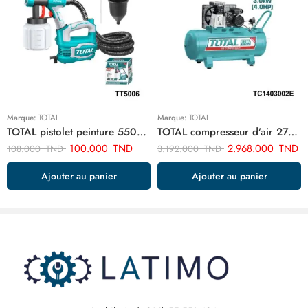
Marque:
TOTAL
Marque:
TOTAL
TOTAL pistolet peinture 550w TT5006
TOTAL compresseur d’air 270 litre TC1403002E
100.000
TND
2.968.000
TND
108.000
TND
3.192.000
TND
Ajouter au panier
Ajouter au panier