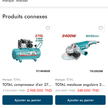
Marque :
Robisan
Produits connexes
Marque:
TOTAL
Marque:
TOTAL
TOTAL compresseur d’air 270 litre TC1403002E
TOTAL meuleuse angulaire 2400w-230mm TG1252306
2.968.000
TND
348.000
TND
3.192.000
TND
375.000
TND
Ajouter au panier
Ajouter au panier