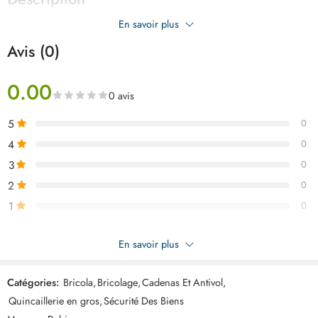
En savoir plus
Cylidnre canon 68MM ROBISAN
Avis (0)
0.00
0 avis
5
0
4
0
3
0
2
0
1
0
Soyez le premier à donner votre avis sur “ROBISAN serrure
En savoir plus
cylindre CY-15”
Catégories:
Bricola
,
Bricolage
,
Cadenas Et Antivol
,
Commentaires
Quincaillerie en gros
,
Sécurité Des Biens
Il n'y a pas encore de critiques.