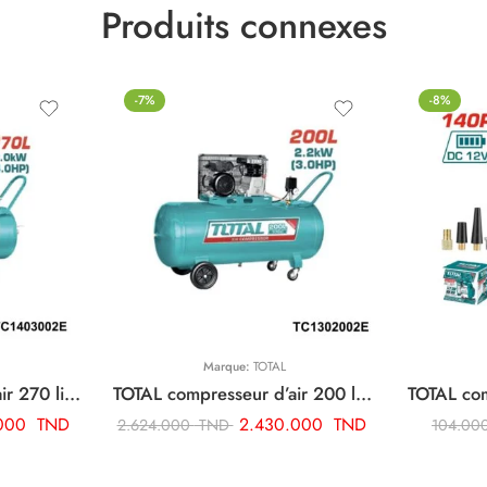
Produits connexes
-7%
-8%
Marque:
TOTAL
TOTAL compresseur d’air 270 litre TC1403002E
TOTAL compresseur d’air 200 litre 220v monophase TC1302002E
.000
TND
2.430.000
TND
2.624.000
TND
104.00