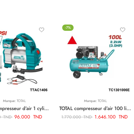
-7%
Marque:
TOTAL
Marque:
TOTAL
TOTAL compresseur d’air 1 cylindre TTAC1406
TOTAL compresseur d’air 100 litres 3cv TC1301006E
96.000
TND
1.646.100
TND
0
TND
1.770.000
TND