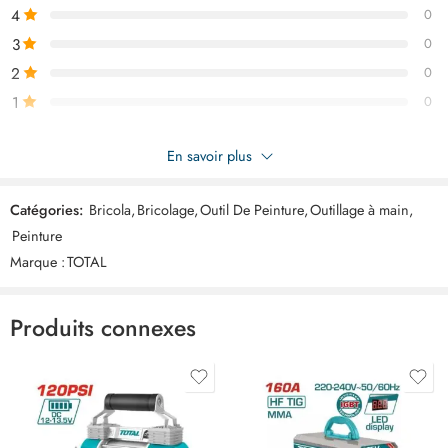
4
0
3
0
2
0
1
0
Soyez le premier à donner votre avis sur “TOTAL Couteau enduire
En savoir plus
400mm THPUT78400”
Catégories:
Bricola
,
Bricolage
,
Outil De Peinture
,
Outillage à main
,
Commentaires
Peinture
Il n'y a pas encore de critiques.
Marque :
TOTAL
Produits connexes