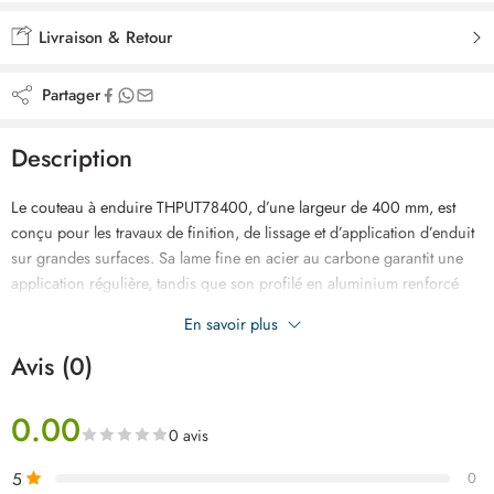
Ajouté à la liste de souhaits
Livraison & Retour
Partager
Description
Le couteau à enduire THPUT78400, d’une largeur de 400 mm, est
conçu pour les travaux de finition, de lissage et d’application d’enduit
sur grandes surfaces. Sa lame fine en acier au carbone garantit une
application régulière, tandis que son profilé en aluminium renforcé
assure solidité et longévité. La poignée ergonomique offre une
En savoir plus
excellente prise en main pour un travail précis et confortable.
Avis (0)
0.00
0 avis
5
0