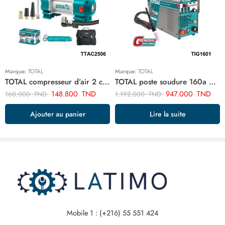
Marque:
TOTAL
Marque:
TOTAL
TOTAL compresseur d’air 2 cylindre TTAC2506
TOTAL poste soudure 160a 4.0 tig mma onduleur TIG1601
148.800
TND
947.000
TND
160.000
TND
1.192.000
TND
Ajouter au panier
Lire la suite
Mobile 1 : (+216) 55 551 424