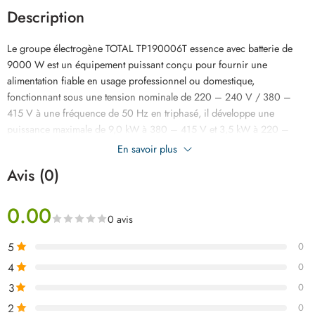
Description
Le groupe électrogène TOTAL TP190006T essence avec batterie de
9000 W est un équipement puissant conçu pour fournir une
alimentation fiable en usage professionnel ou domestique,
fonctionnant sous une tension nominale de 220 – 240 V / 380 –
415 V à une fréquence de 50 Hz en triphasé, il développe une
puissance maximale de 9,0 kW à 380 – 415 V et 3,5 kW à 220 –
240 V, avec une puissance nominale de 7,5 kW et 3,2 kW selon la
En savoir plus
tension, équipé d’un moteur 4 temps OHV de 457 mL refroidi par air,
Avis (0)
il tourne à 3000 tr/min et dispose d’un système d’allumage T.C.I ainsi
que d’un démarrage manuel et électrique pour plus de confort, son
0.00
alternateur à bobinage cuivre garantit une meilleure durabilité, sa
0 avis
batterie 12 V 14 Ah sans entretien facilite le démarrage, et son
réservoir de 25 L assure une bonne autonomie, le tout reposant sur
5
0
une structure robuste de 95 kg avec poignées et roues pour un
4
0
déplacement facile, livré en boîte carton pour le transport et le
3
0
stockage.
2
0