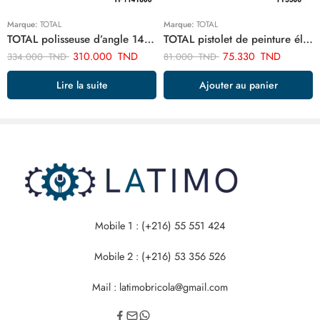
Marque:
TOTAL
Marque:
TOTAL
TOTAL polisseuse d’angle 1400w TP1141806
TOTAL pistolet de peinture électrique 450w TT3506
310.000
TND
75.330
TND
334.000
TND
81.000
TND
Lire la suite
Ajouter au panier
Mobile 1 : (+216) 55 551 424
Mobile 2 : (+216) 53 356 526
Mail : latimobricola@gmail.com