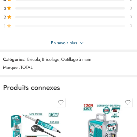
3
0
2
0
1
0
Soyez le premier à donner votre avis sur “TOTAL Jeu 12 cle mixte a
En savoir plus
cliquet 08-19mm THT102RK0126”
Catégories:
Bricola
,
Bricolage
,
Outillage à main
Commentaires
Marque :
TOTAL
Il n'y a pas encore de critiques.
Produits connexes