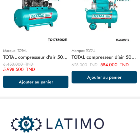
Marque:
TOTAL
Marque:
TOTAL
TOTAL compresseur d’air 500 litre 7.5hp TC1755002E
TOTAL compresseur d’air 50 litre TC255061E
6.450.000
TND
584.000
TND
628.000
TND
5.998.500
TND
Ajouter au panier
Ajouter au panier