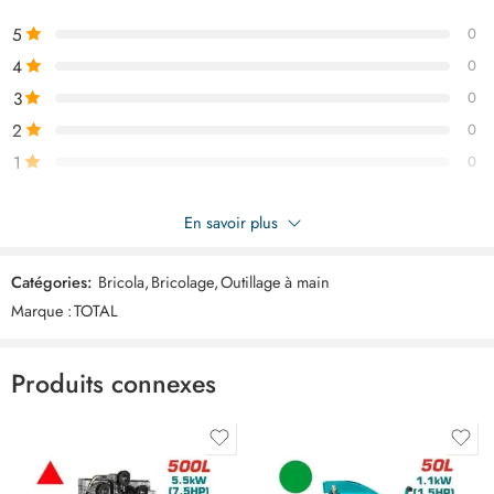
5
0
4
0
3
0
2
0
1
0
Soyez le premier à donner votre avis sur “TOTAL jeu de 7 pinces
En savoir plus
TOS23055”
Catégories:
Bricola
,
Bricolage
,
Outillage à main
Commentaires
Marque :
TOTAL
Il n'y a pas encore de critiques.
Produits connexes