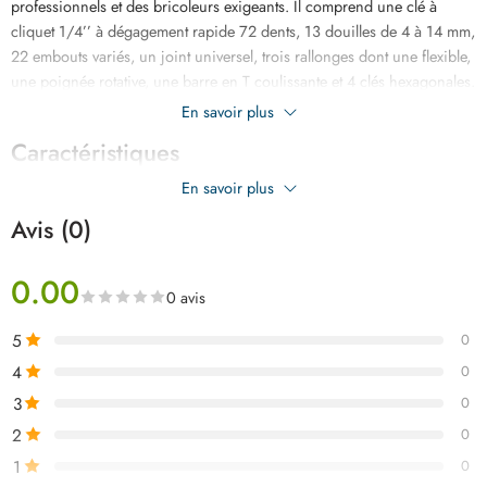
professionnels et des bricoleurs exigeants. Il comprend une clé à
cliquet 1/4’’ à dégagement rapide 72 dents, 13 douilles de 4 à 14 mm,
22 embouts variés, un joint universel, trois rallonges dont une flexible,
une poignée rotative, une barre en T coulissante et 4 clés hexagonales.
Fabriqué en acier Cr-V 50BV30 robuste, plaqué chrome et traité
En savoir plus
thermiquement, il est livré dans un coffret BMC pratique et durable.
Caractéristiques
En savoir plus
Avis (0)
0.00
0 avis
5
0
4
0
3
0
2
0
1
0