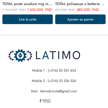
TOTAL poste soudure mig mag 160a 220/240 inverter + Cadeaux Bobine fil TMGT1601
TOTAL polisseuse a batterie TAPLI2002
1.636.000
TND
480.000
TND
1.760.000
TND
517.000
TND
Lire la suite
Ajouter au panier
Mobile 1 : (+216) 55 551 424
Mobile 2 : (+216) 53 356 526
Mail : latimobricola@gmail.com