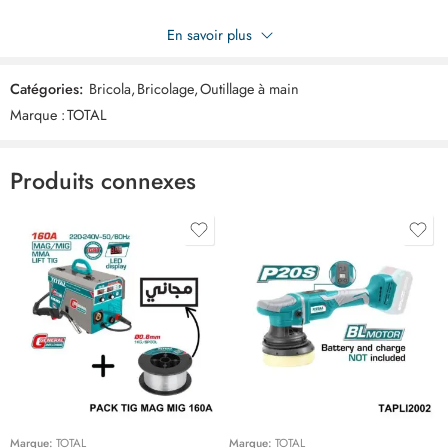
Soyez le premier à donner votre avis sur “TOTAL jeux de 46
En savoir plus
douilles 1/4 THT141462”
Catégories:
Bricola
,
Bricolage
,
Outillage à main
Commentaires
Marque :
TOTAL
Il n'y a pas encore de critiques.
Produits connexes
Marque:
TOTAL
Marque:
TOTAL