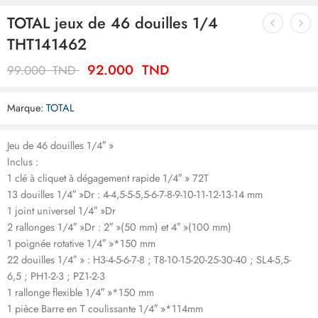
TOTAL jeux de 46 douilles 1/4
THT141462
92.000
TND
99.000
TND
Marque:
TOTAL
Jeu de 46 douilles 1/4″ »
Inclus :
1 clé à cliquet à dégagement rapide 1/4″ » 72T
13 douilles 1/4″ »Dr : 4-4,5-5-5,5-6-7-8-9-10-11-12-13-14 mm
1 joint universel 1/4″ »Dr
2 rallonges 1/4″ »Dr : 2″ »(50 mm) et 4″ »(100 mm)
1 poignée rotative 1/4″ »*150 mm
22 douilles 1/4″ » : H3-4-5-6-7-8 ; T8-10-15-20-25-30-40 ; SL4-5,5-
6,5 ; PH1-2-3 ; PZ1-2-3
1 rallonge flexible 1/4″ »*150 mm
1 pièce Barre en T coulissante 1/4″ »*114mm