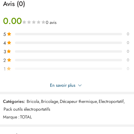
Avis (0)
0.00
0 avis
5
0
4
0
3
0
2
0
1
0
Soyez le premier à donner votre avis sur “TOTAL kit decapeur
En savoir plus
thermique 2000w professionnel TB20062”
Catégories:
Bricola
,
Bricolage
,
Décapeur thermique
,
Electroportatif
,
Commentaires
Pack outils électroportatifs
Il n'y a pas encore de critiques.
Marque :
TOTAL