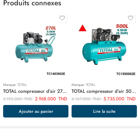
Produits connexes
Marque:
TOTAL
Marque:
TOTAL
TOTAL compresseur d’air 270 litre TC1403002E
TOTAL compresseur d’air 500 litre 5.5hp TC1555002E
2.968.000
TND
5.735.000
TND
3.192.000
TND
6.167.000
TND
Ajouter au panier
Lire la suite