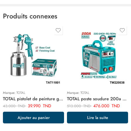
Produits connexes
Marque:
TOTAL
Marque:
TOTAL
TOTAL pistolet de peinture goude bas 1.5 mm 1000cc TAT11001
TOTAL poste soudure 200a TW220038
39.990
TND
476.000
TND
43.000
TND
513.000
TND
Ajouter au panier
Lire la suite