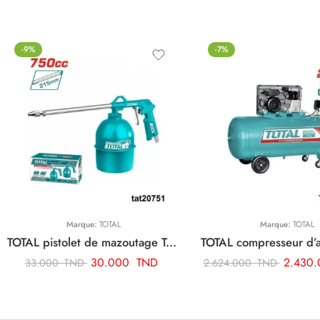
-9%
-7%
Marque:
TOTAL
Marque:
TOTAL
TOTAL pistolet de mazoutage TAT20751
30.000
TND
2.430
33.000
TND
2.624.000
TND