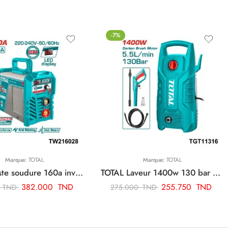
-7%
Marque:
TOTAL
Marque:
TOTAL
TOTAL poste soudure 160a inverter TW216028
TOTAL Laveur 1400w 130 bar TGT11316
382.000
TND
255.750
TND
0
TND
275.000
TND