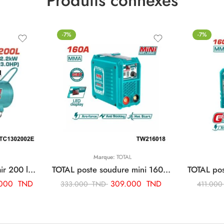
Produits connexes
-7%
-7%
Marque:
TOTAL
TOTAL compresseur d’air 200 litre 220v monophase TC1302002E
TOTAL poste soudure mini 160a TW216018
.000
TND
309.000
TND
333.000
TND
411.00