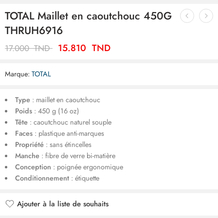
TOTAL Maillet en caoutchouc 450G
THRUH6916
15.810
TND
17.000
TND
Marque:
TOTAL
Type
: maillet en caoutchouc
Poids
: 450 g (16 oz)
Tête
: caoutchouc naturel souple
Faces
: plastique anti-marques
Propriété
: sans étincelles
Manche
: fibre de verre bi-matière
Conception
: poignée ergonomique
Conditionnement
: étiquette
Ajouter à la liste de souhaits
Ajouté à la liste de souhaits