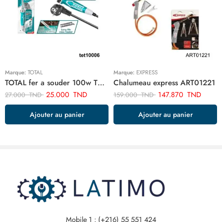
Marque:
TOTAL
Marque:
EXPRESS
TOTAL fer a souder 100w TET10006
Chalumeau express ART01221
25.000
TND
147.870
TND
27.000
TND
159.000
TND
Ajouter au panier
Ajouter au panier
Mobile 1 : (+216) 55 551 424