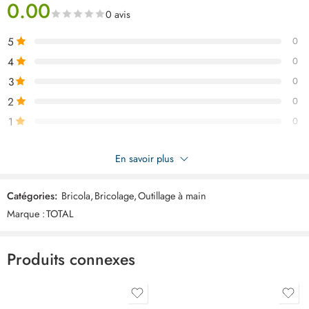
0.00
0 avis
5
0
4
0
3
0
2
0
1
0
Soyez le premier à donner votre avis sur “TOTAL marteau arrache
En savoir plus
clou 450g THCH61016”
Catégories:
Bricola
,
Bricolage
,
Outillage à main
Commentaires
Marque :
TOTAL
Il n'y a pas encore de critiques.
Produits connexes