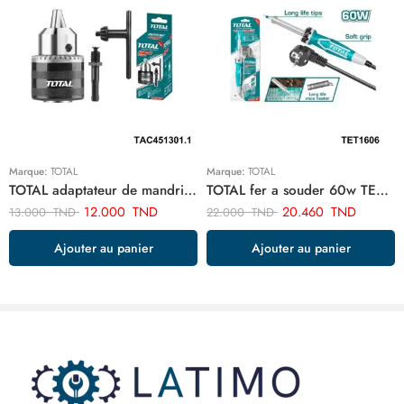
Marque:
TOTAL
Marque:
TOTAL
TOTAL adaptateur de mandrin de foret sds plus TAC451301.1
TOTAL fer a souder 60w TET1606
12.000
TND
20.460
TND
13.000
TND
22.000
TND
Ajouter au panier
Ajouter au panier