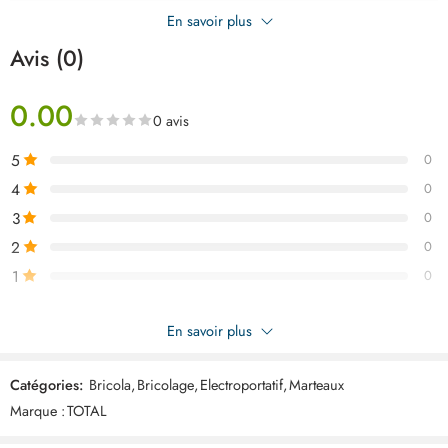
En savoir plus
Avis (0)
0.00
0 avis
5
0
4
0
3
0
2
0
1
0
Soyez le premier à donner votre avis sur “TOTAL marteau rotatif
En savoir plus
650w sds plus TH306236”
Catégories:
Bricola
,
Bricolage
,
Electroportatif
,
Marteaux
Commentaires
Marque :
TOTAL
Il n'y a pas encore de critiques.