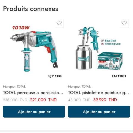
Produits connexes
Marque:
TOTAL
Marque:
TOTAL
TOTAL perceuse a percussion 13mm-1010w TG111136
TOTAL pistolet de peinture goude bas 1.5 mm 1000cc TAT11001
221.000
TND
39.990
TND
238.000
TND
43.000
TND
Ajouter au panier
Ajouter au panier