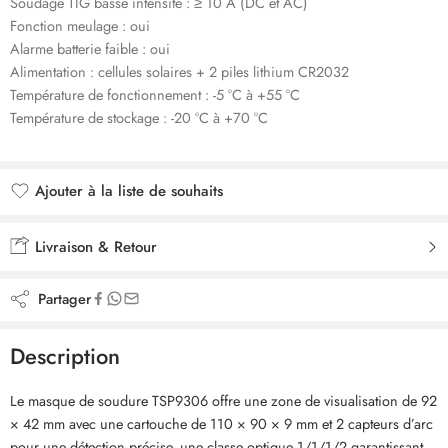
Soudage TIG basse intensité : ≥ 10 A (DC et AC)
Fonction meulage : oui
Alarme batterie faible : oui
Alimentation : cellules solaires + 2 piles lithium CR2032
Température de fonctionnement : -5 °C à +55 °C
Température de stockage : -20 °C à +70 °C
Ajouter à la liste de souhaits
Ajouté à la liste de souhaits
Livraison & Retour
Partager
Description
Le masque de soudure TSP9306 offre une zone de visualisation de 92
× 42 mm avec une cartouche de 110 × 90 × 9 mm et 2 capteurs d’arc
pour une détection précise, une classe optique 1/1/1/2 garantissant