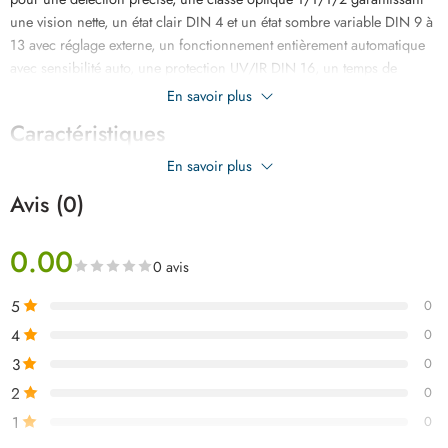
une vision nette, un état clair DIN 4 et un état sombre variable DIN 9 à
13 avec réglage externe, un fonctionnement entièrement automatique
avec sensibilité auto, une protection UV/IR DIN 16, un temps de
commutation ultra-rapide de 1/15000 s, un délai réglable de 0,1 à 1,0
En savoir plus
s, compatible TIG ≥ 10 A, fonction meulage, alarme batterie faible,
Caractéristiques
alimentation solaire + 2 piles CR2032, plage de –5 °C à +55 °C.
En savoir plus
Avis (0)
0.00
0 avis
5
0
4
0
3
0
2
0
1
0