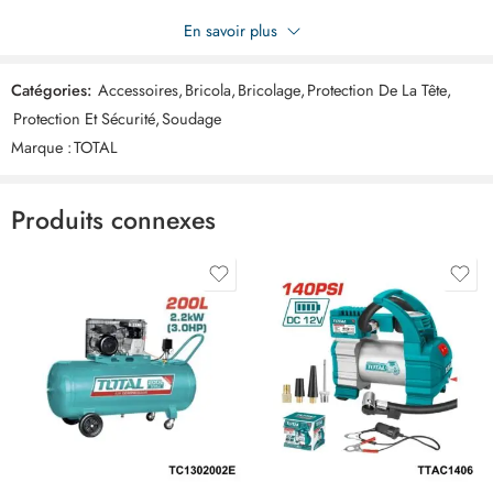
Soyez le premier à donner votre avis sur “TOTAL Masque de
En savoir plus
soudure TSP9306”
Catégories:
Accessoires
,
Bricola
,
Bricolage
,
Protection De La Tête
,
Commentaires
Protection Et Sécurité
,
Soudage
Il n'y a pas encore de critiques.
Marque :
TOTAL
Produits connexes