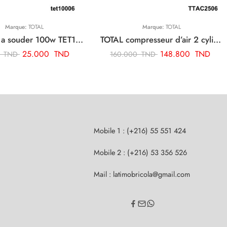
Marque:
TOTAL
Marque:
TOTAL
TOTAL fer a souder 100w TET10006
TOTAL compresseur d’air 2 cylindre TTAC2506
25.000
TND
148.800
TND
0
TND
160.000
TND
Mobile 1 : (+216) 55 551 424
Mobile 2 : (+216) 53 356 526
Mail : latimobricola@gmail.com