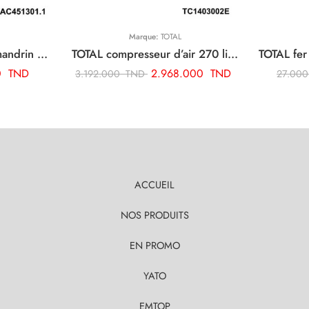
Marque:
TOTAL
TOTAL adaptateur de mandrin de foret sds plus TAC451301.1
TOTAL compresseur d’air 270 litre TC1403002E
0
TND
2.968.000
TND
3.192.000
TND
27.00
ACCUEIL
NOS PRODUITS
EN PROMO
YATO
EMTOP