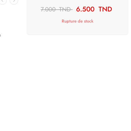
6.500
TND
7.000
TND
Rupture de stock
m