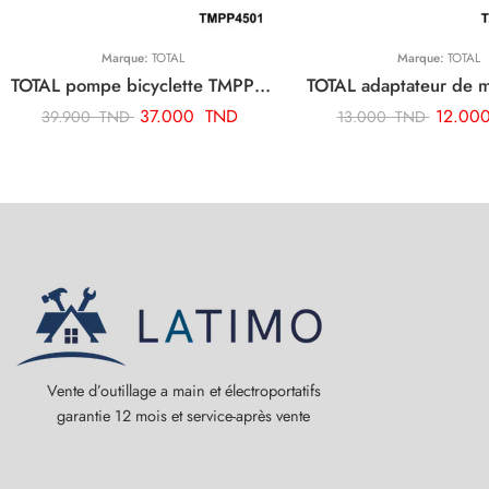
Marque:
TOTAL
Marque:
TOTAL
TOTAL pompe bicyclette TMPP4501
37.000
TND
12.00
39.900
TND
13.000
TND
Vente d’outillage a main et électroportatifs
garantie 12 mois et service-après vente