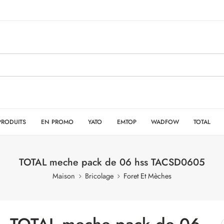
PRODUITS
EN PROMO
YATO
EMTOP
WADFOW
TOTAL
TOTAL meche pack de 06 hss TACSD0605
Maison
Bricolage
Foret Et Mèches