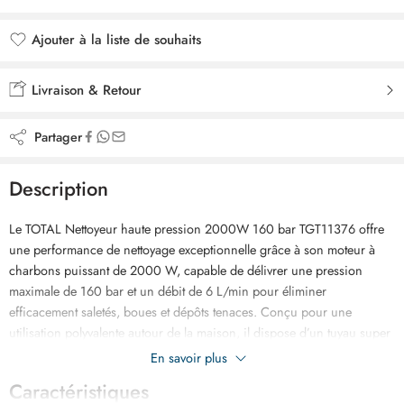
Ajouter à la liste de souhaits
Ajouté à la liste de souhaits
Livraison & Retour
Partager
Description
Le TOTAL Nettoyeur haute pression 2000W 160 bar TGT11376 offre
une performance de nettoyage exceptionnelle grâce à son moteur à
charbons puissant de 2000 W, capable de délivrer une pression
maximale de 160 bar et un débit de 6 L/min pour éliminer
efficacement saletés, boues et dépôts tenaces. Conçu pour une
utilisation polyvalente autour de la maison, il dispose d’un tuyau super
flexible de 5 mètres facilitant les déplacements ainsi que d’une
En savoir plus
température d’eau maximale de 50 °C. Avec un poids d’environ 8,5 kg,
Caractéristiques
il reste facile à transporter tout en garantissant puissance, fiabilité et