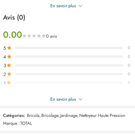
confort d’utilisation.
En savoir plus
Avis (0)
0.00
0 avis
5
0
4
0
3
0
2
0
1
0
Soyez le premier à donner votre avis sur “TOTAL laveur hp 2000w
En savoir plus
160 bar TGT11376”
Catégories:
Bricola
,
Bricolage
,
Jardinage
,
Nettoyeur Haute Pression
Commentaires
Marque :
TOTAL
Il n'y a pas encore de critiques.