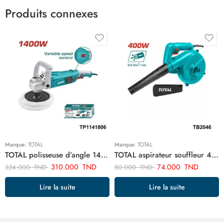
Produits connexes
Marque:
TOTAL
Marque:
TOTAL
TOTAL polisseuse d’angle 1400w TP1141806
TOTAL aspirateur souffleur 400w TB2046
310.000
TND
74.000
TND
334.000
TND
80.000
TND
Lire la suite
Lire la suite