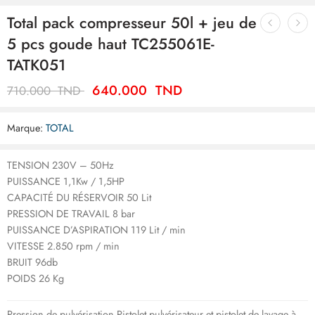
Total pack compresseur 50l + jeu de
5 pcs goude haut TC255061E-
TATK051
640.000
TND
710.000
TND
Marque:
TOTAL
TENSION 230V – 50Hz
PUISSANCE 1,1Kw / 1,5HP
CAPACITÉ DU RÉSERVOIR 50 Lit
PRESSION DE TRAVAIL 8 bar
PUISSANCE D’ASPIRATION 119 Lit / min
VITESSE 2.850 rpm / min
BRUIT 96db
POIDS 26 Kg
Pression de pulvérisation Pistolet pulvérisateur et pistolet de lavage à