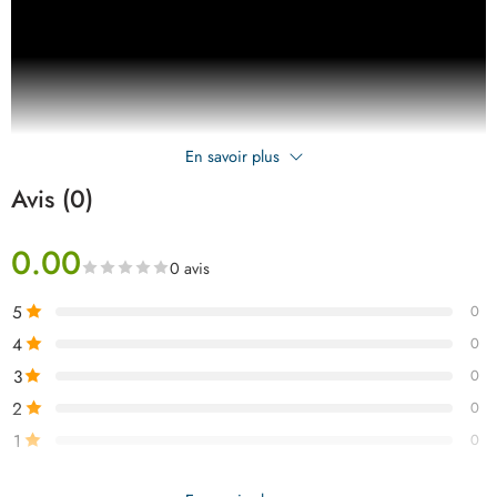
En savoir plus
Avis (0)
0.00
0 avis
5
0
4
0
3
0
2
0
1
0
Soyez le premier à donner votre avis sur “Total pack compresseur