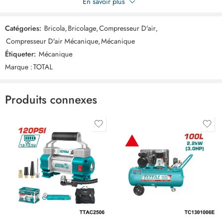
En savoir plus
50l + jeu de 5 pcs goude haut TC255061E-TATK051”
Catégories:
Bricola
,
Bricolage
,
Compresseur D'air
,
Commentaires
Compresseur D'air Mécanique
,
Mécanique
Il n'y a pas encore de critiques.
Étiqueter:
Mécanique
Marque :
TOTAL
Produits connexes