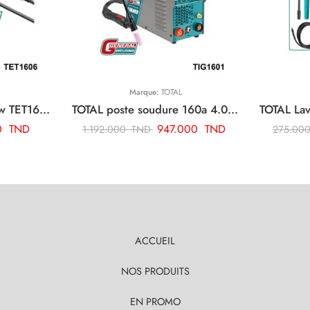
Marque:
TOTAL
TOTAL fer a souder 60w TET1606
TOTAL poste soudure 160a 4.0 tig mma onduleur TIG1601
0
TND
947.000
TND
1.192.000
TND
275.00
ACCUEIL
NOS PRODUITS
EN PROMO