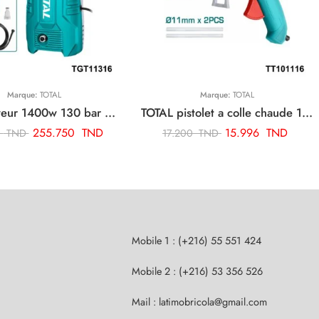
Marque:
TOTAL
Marque:
TOTAL
TOTAL Laveur 1400w 130 bar TGT11316
TOTAL pistolet a colle chaude 100w TT101116
255.750
TND
15.996
TND
0
TND
17.200
TND
Mobile 1 : (+216) 55 551 424
Mobile 2 : (+216) 53 356 526
Mail : latimobricola@gmail.com