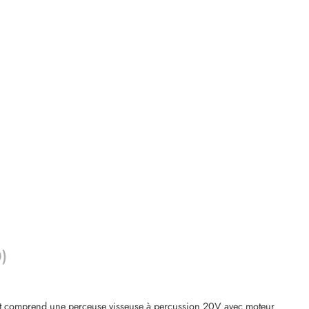
0)
ret comprend une perceuse visseuse à percussion 20V avec moteur