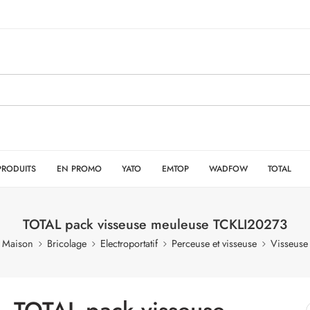
PRODUITS
EN PROMO
YATO
EMTOP
WADFOW
TOTAL
TOTAL pack visseuse meuleuse TCKLI20273
Maison
Bricolage
Electroportatif
Perceuse et visseuse
Visseuse