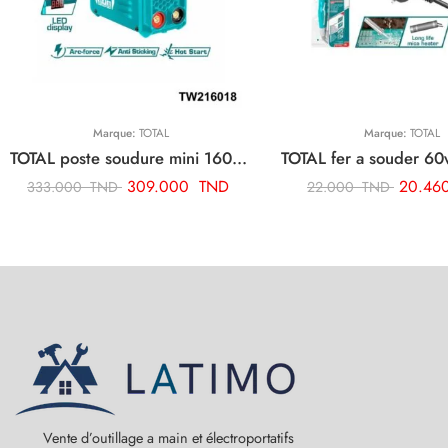
Marque:
TOTAL
Marque:
TOTAL
TOTAL poste soudure mini 160a TW216018
309.000
TND
20.46
333.000
TND
22.000
TND
Vente d’outillage a main et électroportatifs