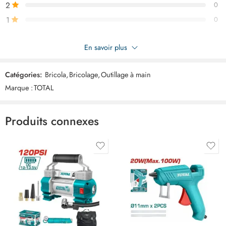
2
0
1
0
Soyez le premier à donner votre avis sur “TOTAL Reviteuse à main
En savoir plus
pro 10,5″ THT32108S”
Catégories:
Bricola
,
Bricolage
,
Outillage à main
Commentaires
Marque :
TOTAL
Il n'y a pas encore de critiques.
Produits connexes