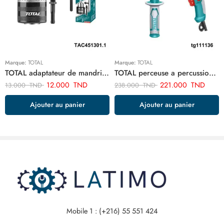
Marque:
TOTAL
Marque:
TOTAL
TOTAL adaptateur de mandrin de foret sds plus TAC451301.1
TOTAL perceuse a percussion 13mm-1010w TG111136
12.000
TND
221.000
TND
13.000
TND
238.000
TND
Ajouter au panier
Ajouter au panier
Mobile 1 : (+216) 55 551 424