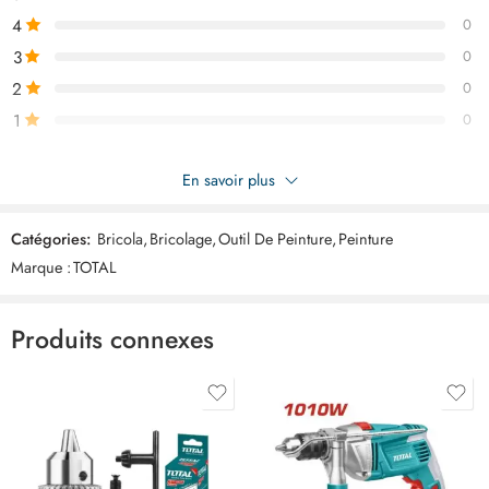
4
0
3
0
2
0
1
0
Soyez le premier à donner votre avis sur “TOTAL pinceau plat 25
En savoir plus
THT845016”
Catégories:
Bricola
,
Bricolage
,
Outil De Peinture
,
Peinture
Commentaires
Marque :
TOTAL
Il n'y a pas encore de critiques.
Produits connexes