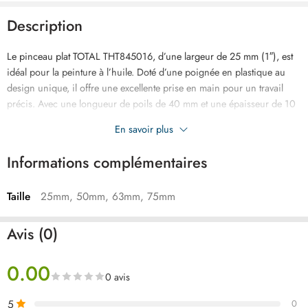
Description
Le pinceau plat TOTAL THT845016, d’une largeur de 25 mm (1″), est
idéal pour la peinture à l’huile. Doté d’une poignée en plastique au
design unique, il offre une excellente prise en main pour un travail
précis. Avec une longueur de poils de 40 mm et une épaisseur de 10
mm, ce pinceau combine performance, confort et durabilité,
En savoir plus
convenant aussi bien aux professionnels qu’aux bricoleurs exigeants.
Informations complémentaires
Taille
25mm, 50mm, 63mm, 75mm
Avis (0)
0.00
0 avis
5
0