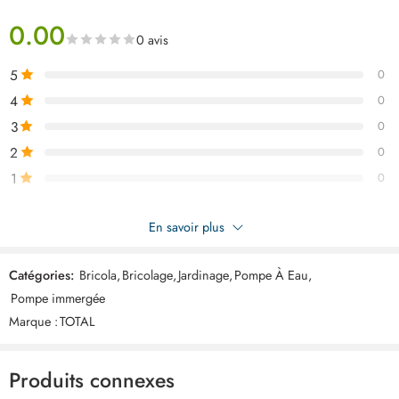
Câbles de 20 m de longueur
0.00
Boîtier de commande non inclus
0 avis
5
0
4
0
3
0
2
0
1
0
Soyez le premier à donner votre avis sur “TOTAL pompe immerge
En savoir plus
2200w 3cv TWP522001”
Catégories:
Bricola
,
Bricolage
,
Jardinage
,
Pompe À Eau
,
Commentaires
Pompe immergée
Il n'y a pas encore de critiques.
Marque :
TOTAL
Produits connexes