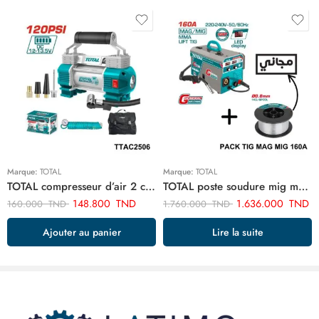
Marque:
TOTAL
Marque:
TOTAL
TOTAL compresseur d’air 2 cylindre TTAC2506
TOTAL poste soudure mig mag 160a 220/240 inverter + Cadeaux Bobine fil TMGT1601
148.800
TND
1.636.000
TND
160.000
TND
1.760.000
TND
Ajouter au panier
Lire la suite