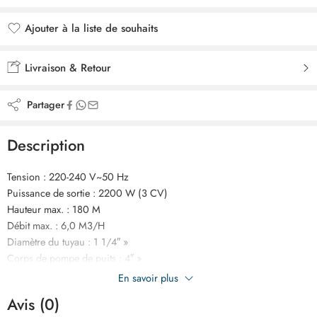
Ajouter à la liste de souhaits
Ajouté à la liste de souhaits
Livraison & Retour
Partager
Description
Tension : 220-240 V~50 Hz
Puissance de sortie : 2200 W (3 CV)
Hauteur max. : 180 M
Débit max. : 6,0 M3/H
Diamètre du tuyau : 1 1/4″ »
Corps de pompe de puits : 4″ »
Rotor : 23 étages
En savoir plus
Moteur à fil de cuivre
Avis (0)
Corps de pompe : acier inoxydable