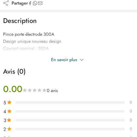
Partager
Description
Pince porte électrode 300A
Design unique nouveau design
Courant nominal : 300A
Convient pour la machine à souder MMA
En savoir plus
Emballé dans une boite en carton
Avis (0)
0.00
0 avis
5
0
4
0
3
0
2
0