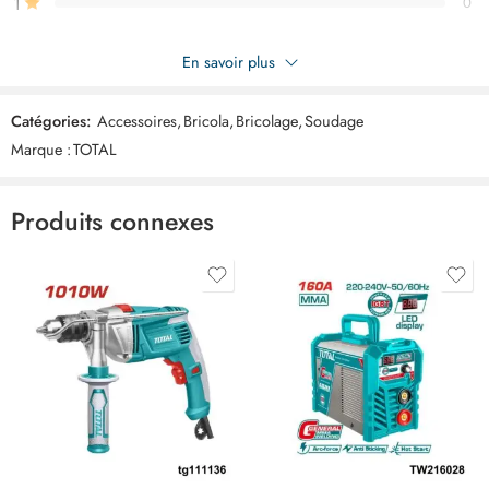
1
0
Soyez le premier à donner votre avis sur “TOTAL porte Electrode
En savoir plus
300a TWAH3006”
Catégories:
Accessoires
,
Bricola
,
Bricolage
,
Soudage
Commentaires
Marque :
TOTAL
Il n'y a pas encore de critiques.
Produits connexes