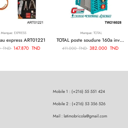
Marque:
EXPRESS
Marque:
TOTAL
au express ART01221
TOTAL poste soudure 160a inverter TW216028
147.870
TND
382.000
TND
0
TND
411.000
TND
Mobile 1 : (+216) 55 551 424
Mobile 2 : (+216) 53 356 526
Mail : latimobricola@gmail.com