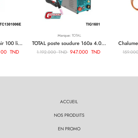
Marque:
TOTAL
TOTAL compresseur d’air 100 litres 3cv TC1301006E
TOTAL poste soudure 160a 4.0 tig mma onduleur TIG1601
Chalume
.100
TND
947.000
TND
1.192.000
TND
159.00
ACCUEIL
NOS PRODUITS
EN PROMO