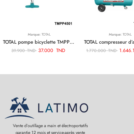
Marque:
TOTAL
Marque:
TOTAL
TOTAL pompe bicyclette TMPP4501
37.000
TND
1.646
39.900
TND
1.770.000
TND
Vente d’outillage a main et électroportatifs
garantie 12 mois et service-après vente