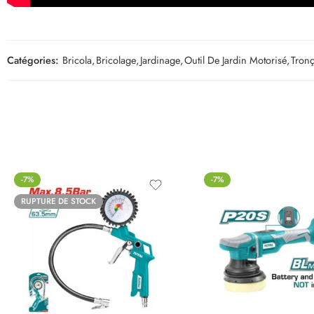
Catégories:
Bricola
,
Bricolage
,
Jardinage
,
Outil De Jardin Motorisé
,
Tron
-7%
-7%
RUPTURE DE STOCK