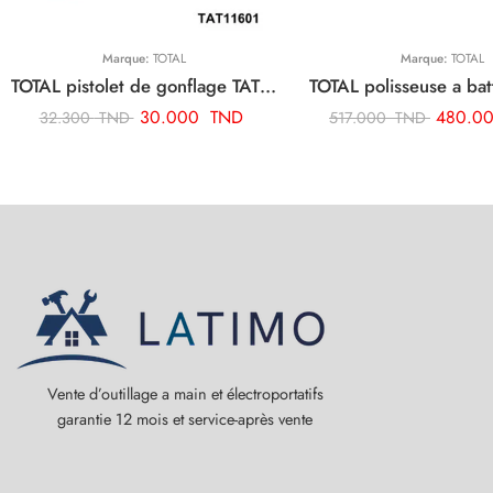
Marque:
TOTAL
Marque:
TOTAL
TOTAL pistolet de gonflage TAT11601
30.000
TND
480.0
32.300
TND
517.000
TND
Vente d’outillage a main et électroportatifs
garantie 12 mois et service-après vente