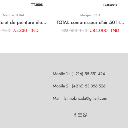
Marque:
TOTAL
Marque:
TOTAL
TOTAL pistolet de peinture électrique 450w TT3506
TOTAL compresseur d’air 50 litre TC255061E
75.330
TND
584.000
TND
0
TND
628.000
TND
Mobile 1 : (+216) 55 551 424
Mobile 2 : (+216) 53 356 526
Mail : latimobricola@gmail.com