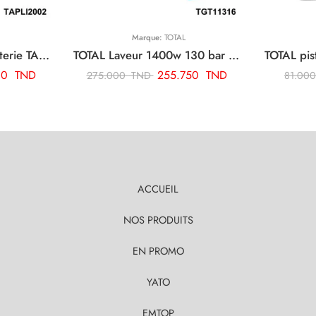
Marque:
TOTAL
TOTAL polisseuse a batterie TAPLI2002
TOTAL Laveur 1400w 130 bar TGT11316
00
TND
255.750
TND
275.000
TND
81.00
ACCUEIL
NOS PRODUITS
EN PROMO
YATO
EMTOP