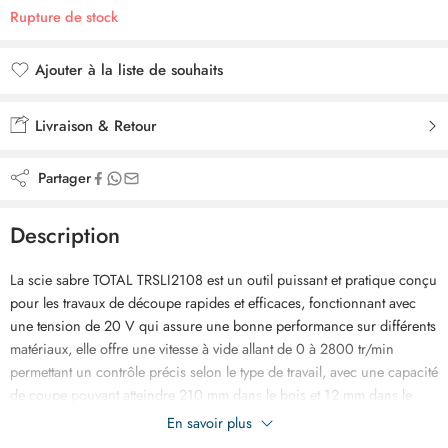
Rupture de stock
Ajouter à la liste de souhaits
Ajouté à la liste de souhaits
Livraison & Retour
Partager
Description
La scie sabre TOTAL TRSLI2108 est un outil puissant et pratique conçu
pour les travaux de découpe rapides et efficaces, fonctionnant avec
une tension de 20 V qui assure une bonne performance sur différents
matériaux, elle offre une vitesse à vide allant de 0 à 2800 tr/min
permettant un contrôle précis selon le type de travail, avec une capacité
de coupe pouvant atteindre 210 mm dans le bois et 12 mm dans le
métal, ce qui la rend idéale pour les chantiers, le bricolage ou les
En savoir plus
travaux de rénovation, livrée avec une lame pour bois et une lame pour