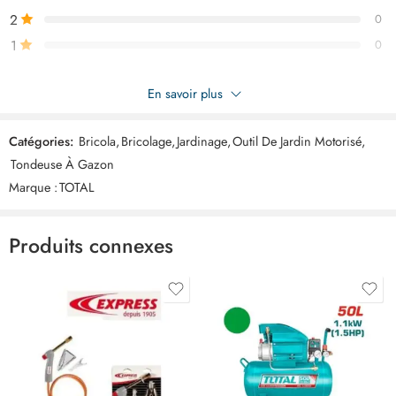
2
0
1
0
Soyez le premier à donner votre avis sur “TOTAL tondeuse gazon
En savoir plus
essence 3.5kw/196cc TGT196201”
Catégories:
Bricola
,
Bricolage
,
Jardinage
,
Outil De Jardin Motorisé
,
Commentaires
Tondeuse À Gazon
Il n'y a pas encore de critiques.
Marque :
TOTAL
Produits connexes