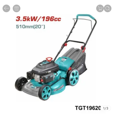
1
/
3