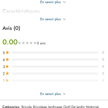
En savoir plus
Caractéristiques
En savoir plus
Avis (0)
0.00
0 avis
5
0
4
0
3
0
2
0
1
0
Soyez le premier à donner votre avis sur “TOTAL Scie a chaine
En savoir plus
Sans Fil 20V 8″ (20 cm) avec Batterie 2.0Ah et Chargeur
TGSLI20851”
Catégories:
Bricola
,
Bricolage
,
Jardinage
,
Outil De Jardin Motorisé
,