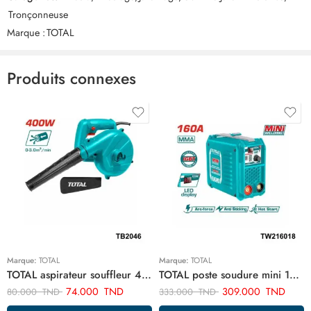
Commentaires
Tronçonneuse
Il n'y a pas encore de critiques.
Marque :
TOTAL
Produits connexes
Marque:
TOTAL
Marque:
TOTAL
TOTAL aspirateur souffleur 400w TB2046
TOTAL poste soudure mini 160a TW216018
74.000
TND
309.000
TND
80.000
TND
333.000
TND