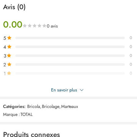
Avis (0)
0.00
0 avis
5
0
4
0
3
0
2
0
1
0
Soyez le premier à donner votre avis sur “TOTAL Marteau
En savoir plus
perforateur 950w sds plus TH309288-2”
Catégories:
Bricola
,
Bricolage
,
Marteaux
Commentaires
Marque :
TOTAL
Il n'y a pas encore de critiques.
Produits connexes