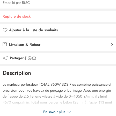
Emballé par BMC
Rupture de stock
Ajouter à la liste de souhaits
Ajouté à la liste de souhaits
Livraison & Retour
Partager
Description
Le marteau perforateur TOTAL 950W SDS Plus combine puissance et
précision pour vos travaux de perçage et burinage. Avec une énergie
de frappe de 2,5 J et une vitesse à vide de 0–1050 tr/min, il atteint
4670 coups/min. Idéal pour percer le béton (28 mm), l’acier (13 mm)
et le bois (30 mm). Livré avec 3 forets, 2 burins et une mallette BMC
En savoir plus
robuste.