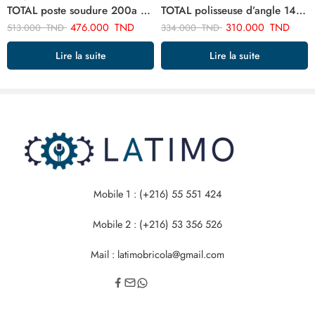
TOTAL poste soudure 200a TW220038
TOTAL polisseuse d’angle 1400w TP1141806
476.000
TND
310.000
TND
513.000
TND
334.000
TND
Lire la suite
Lire la suite
Mobile 1 : (+216) 55 551 424
Mobile 2 : (+216) 53 356 526
Mail : latimobricola@gmail.com