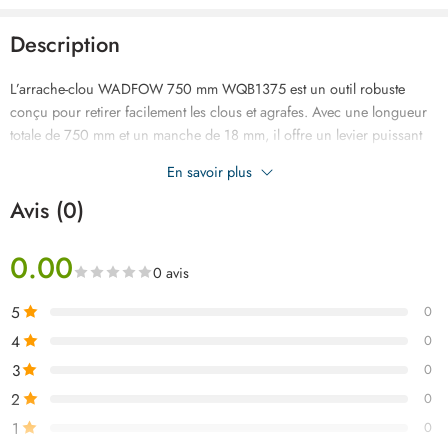
Description
L’arrache-clou WADFOW 750 mm WQB1375 est un outil robuste
conçu pour retirer facilement les clous et agrafes. Avec une longueur
totale de 750 mm et un manche de 18 mm, il offre un levier puissant
pour un travail efficace. Fabriqué en acier au carbone 45#, il garantit
En savoir plus
durabilité et résistance. L’outil est emballé sous étiquette, prêt à l’usage.
Avis (0)
0.00
0 avis
5
0
4
0
3
0
2
0
1
0