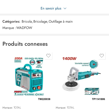
Soyez le premier à donner votre avis sur “WADFOW arrache clou
En savoir plus
750mm WQB1375”
Catégories:
Bricola
,
Bricolage
,
Outillage à main
Commentaires
Marque :
WADFOW
Il n'y a pas encore de critiques.
Produits connexes
Marque:
TOTAL
Marque:
TOTAL