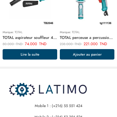
Marque:
TOTAL
Marque:
TOTAL
TOTAL aspirateur souffleur 400w TB2046
TOTAL perceuse a percussion 13mm-1010w TG111136
74.000
TND
221.000
TND
80.000
TND
238.000
TND
Lire la suite
Ajouter au panier
Mobile 1 : (+216) 55 551 424
Mobile 2 : (+216) 53 356 526