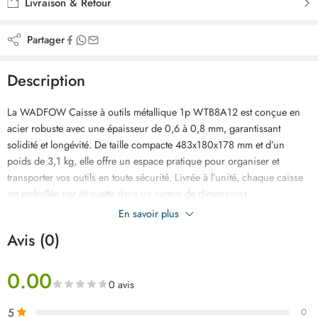
Livraison & Retour
Partager
Description
La WADFOW Caisse à outils métallique 1p WTB8A12 est conçue en
acier robuste avec une épaisseur de 0,6 à 0,8 mm, garantissant
solidité et longévité. De taille compacte 483x180x178 mm et d’un
poids de 3,1 kg, elle offre un espace pratique pour organiser et
transporter vos outils en toute sécurité. Livrée à l’unité, chaque caisse
est emballée par étiquette dans un carton de dimensions
520x220x230 mm, idéale pour un rangement efficace et une
En savoir plus
protection optimale.
Avis (0)
0.00
0 avis
5
0