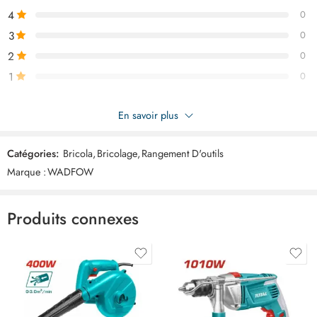
4
0
3
0
2
0
1
0
Soyez le premier à donner votre avis sur “WADFOW Caisse outils
En savoir plus
metal 1p WTB8A12”
Catégories:
Bricola
,
Bricolage
,
Rangement D'outils
Commentaires
Marque :
WADFOW
Il n'y a pas encore de critiques.
Produits connexes