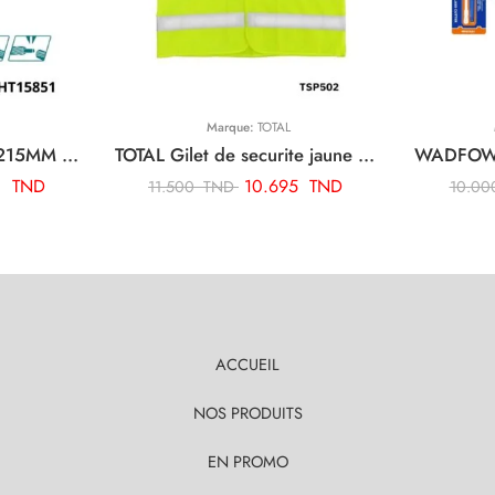
Marque:
TOTAL
TOTAL Pince dénuder 215MM THT15851
TOTAL Gilet de securite jaune TSP502
0
TND
10.695
TND
11.500
TND
10.0
ACCUEIL
NOS PRODUITS
EN PROMO