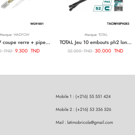
Marque:
WADFOW
Marque:
TOTAL
WADFOW coupe verre + pipette huile 160mm WGR1601
TOTAL Jeu 10 embouts ph2 long TACIM16PH263
9.300
TND
30.000
TND
00
TND
32.300
TND
Mobile 1 : (+216) 55 551 424
Mobile 2 : (+216) 53 356 526
Mail : latimobricola@gmail.com