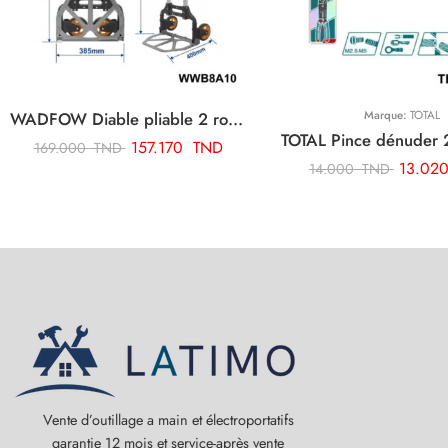
WADFOW Diable pliable 2 roues 100kg WWB8A10
Marque:
TOTAL
157.170
TND
169.000
TND
13.02
14.000
TND
Vente d’outillage a main et électroportatifs
garantie 12 mois et service-après vente