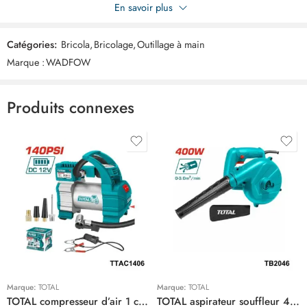
Soyez le premier à donner votre avis sur “WADFOW ciseau a bois
En savoir plus
19mm WWC1219”
Catégories:
Bricola
,
Bricolage
,
Outillage à main
Commentaires
Marque :
WADFOW
Il n'y a pas encore de critiques.
Produits connexes
Marque:
TOTAL
Marque:
TOTAL
TOTAL compresseur d’air 1 cylindre TTAC1406
TOTAL aspirateur souffleur 400w TB2046