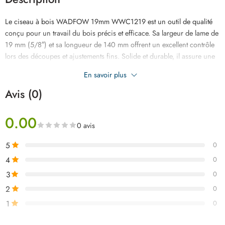
Le ciseau à bois WADFOW 19mm WWC1219 est un outil de qualité
conçu pour un travail du bois précis et efficace. Sa largeur de lame de
19 mm (5/8″) et sa longueur de 140 mm offrent un excellent contrôle
lors des découpes et ajustements fins. Solide et durable, il assure une
excellente tenue du tranchant, idéal pour les artisans et bricoleurs
En savoir plus
exigeants.
Avis (0)
0.00
0 avis
5
0
4
0
3
0
2
0
1
0