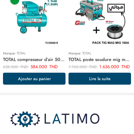
Marque:
TOTAL
Marque:
TOTAL
TOTAL compresseur d’air 50 litre TC255061E
TOTAL poste soudure mig mag 160a 220/240 inverter + Cadeaux Bobine fil TMGT1601
584.000
TND
1.636.000
TND
628.000
TND
1.760.000
TND
Ajouter au panier
Lire la suite