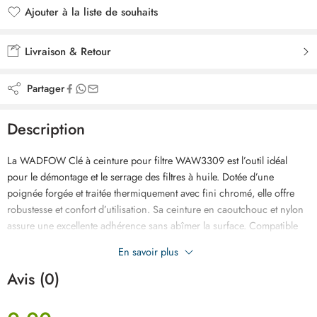
Ajouter à la liste de souhaits
Ajouté à la liste de souhaits
Livraison & Retour
Partager
Description
La WADFOW Clé à ceinture pour filtre WAW3309 est l’outil idéal
pour le démontage et le serrage des filtres à huile. Dotée d’une
poignée forgée et traitée thermiquement avec fini chromé, elle offre
robustesse et confort d’utilisation. Sa ceinture en caoutchouc et nylon
assure une excellente adhérence sans abîmer la surface. Compatible
avec des diamètres de 30 à 120 mm, cette clé de 23 cm garantit
En savoir plus
efficacité et durabilité pour les travaux d’entretien automobile.
Avis (0)