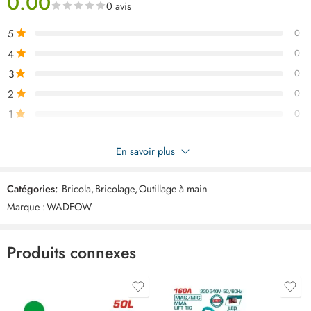
0.00
0 avis
5
0
4
0
3
0
2
0
1
0
Soyez le premier à donner votre avis sur “WADFOW Cle a
En savoir plus
ceinture p/filtre WAW3309”
Catégories:
Bricola
,
Bricolage
,
Outillage à main
Commentaires
Marque :
WADFOW
Il n'y a pas encore de critiques.
Produits connexes