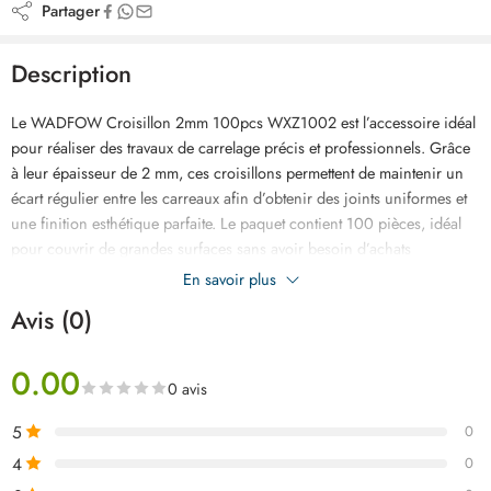
Partager
Description
Le WADFOW Croisillon 2mm 100pcs WXZ1002 est l’accessoire idéal
pour réaliser des travaux de carrelage précis et professionnels. Grâce
à leur épaisseur de 2 mm, ces croisillons permettent de maintenir un
écart régulier entre les carreaux afin d’obtenir des joints uniformes et
une finition esthétique parfaite. Le paquet contient 100 pièces, idéal
pour couvrir de grandes surfaces sans avoir besoin d’achats
supplémentaires. Fabriqués en polypropylène (PP) de haute qualité, ils
En savoir plus
offrent une excellente robustesse et une grande durabilité. Leurs pattes
Avis (0)
incassables de 21 mm assurent un maintien ferme des carreaux
pendant la prise de la colle pour une installation stable et précise. Très
0.00
légers avec un poids de seulement 0,14 g par pièce, ils sont faciles à
0 avis
manipuler et rapides à installer. Adaptés aux cuisines, salles de bains,
terrasses et espaces commerciaux, ces croisillons facilitent le travail
5
0
des professionnels comme des bricoleurs. Disponible chez
LATIMO
4
0
au meilleur prix en Tunisie.