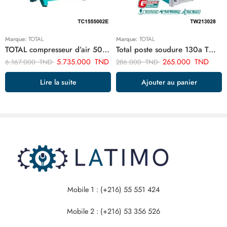
Marque:
TOTAL
Marque:
TOTAL
TOTAL compresseur d’air 500 litre 5.5hp TC1555002E
Total poste soudure 130a TW213028
5.735.000
TND
265.000
TND
6.167.000
TND
286.000
TND
Lire la suite
Ajouter au panier
Mobile 1 : (+216) 55 551 424
Mobile 2 : (+216) 53 356 526