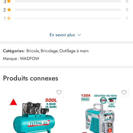
3
0
2
0
1
0
Soyez le premier à donner votre avis sur “WADFOW Croisillon
En savoir plus
2mm 100pcs WXZ1002”
Catégories:
Bricola
,
Bricolage
,
Outillage à main
Commentaires
Marque :
WADFOW
Il n'y a pas encore de critiques.
Produits connexes