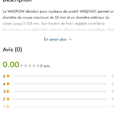
Le WADFOW dévidoir pour rouleaux de scotch WXQ1A01 permet un
diamètre de coupe maximum de 55 mm et un diamètre extérieur du
ruban jusqu’à 165 mm. Son bouton de frein réglable contrôle la
tension pour une application précise, efficace et sans gaspillage, idéal
pour l’entrepôt, le bureau ou la maison. Équipé d’un rabat en métal, il
En savoir plus
facilite l’insertion d’un nouveau rouleau de ruban adhésif.
Avis (0)
0.00
0 avis
5
0
4
0
3
0
2
0
1
0