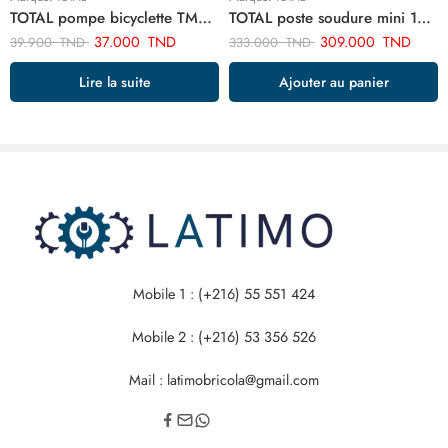
TOTAL pompe bicyclette TMPP4501
TOTAL poste soudure mini 160a TW216018
37.000
TND
309.000
TND
39.900
TND
333.000
TND
Lire la suite
Ajouter au panier
Mobile 1 : (+216) 55 551 424
Mobile 2 : (+216) 53 356 526
Mail : latimobricola@gmail.com