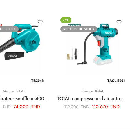
-7%
 DE STOCK
RUPTURE DE STOCK
Marque:
TOTAL
Marque:
TOTAL
TOTAL aspirateur souffleur 400w TB2046
TOTAL compresseur d’air automatique sans fil TACLI2001
74.000
TND
110.670
TND
0
TND
119.000
TND