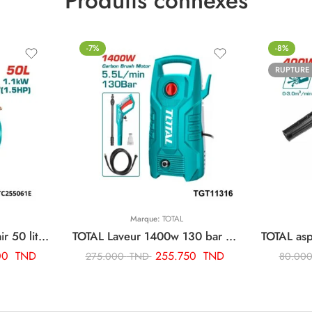
Produits connexes
-7%
-8%
RUPTURE
Marque:
TOTAL
TOTAL compresseur d’air 50 litre TC255061E
TOTAL Laveur 1400w 130 bar TGT11316
00
TND
255.750
TND
275.000
TND
80.00