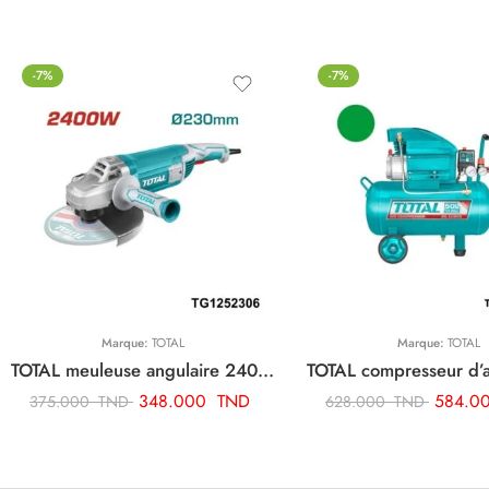
-7%
-7%
Marque:
TOTAL
Marque:
TOTAL
TOTAL meuleuse angulaire 2400w-230mm TG1252306
348.000
TND
584.0
375.000
TND
628.000
TND