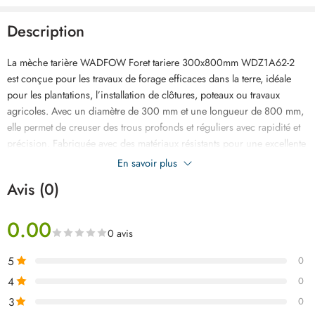
Description
La mèche tarière WADFOW Foret tariere 300x800mm WDZ1A62-2
est conçue pour les travaux de forage efficaces dans la terre, idéale
pour les plantations, l’installation de clôtures, poteaux ou travaux
agricoles. Avec un diamètre de 300 mm et une longueur de 800 mm,
elle permet de creuser des trous profonds et réguliers avec rapidité et
précision. Fabriquée avec des matériaux résistants pour une excellente
durabilité, cette mèche assure une bonne performance même sur des
En savoir plus
sols compacts. Compatible avec la tarière WADFOW WDZ1A62-1, elle
Avis (0)
offre une fixation stable et un travail sécurisé. Son design robuste
facilite l’évacuation de la terre pendant le forage pour un rendement
0.00
optimal. Livrée dans un emballage en boîte carton pour une meilleure
0 avis
protection durant le transport et le stockage.
5
0
4
0
3
0