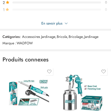
2
0
1
0
Soyez le premier à donner votre avis sur “WADFOW Foret tariere
En savoir plus
300x800mm WDZ1A62-2”
Catégories:
Accessoires Jardinage
,
Bricola
,
Bricolage
,
Jardinage
Commentaires
Marque :
WADFOW
Il n'y a pas encore de critiques.
Produits connexes