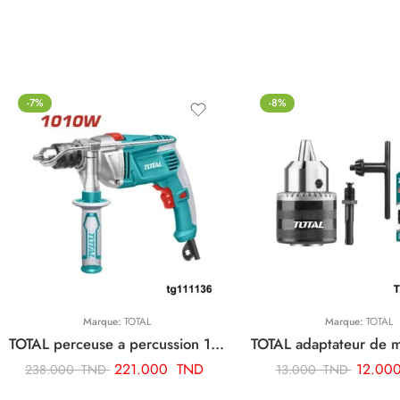
-7%
-8%
Marque:
TOTAL
Marque:
TOTAL
TOTAL perceuse a percussion 13mm-1010w TG111136
221.000
TND
12.00
238.000
TND
13.000
TND