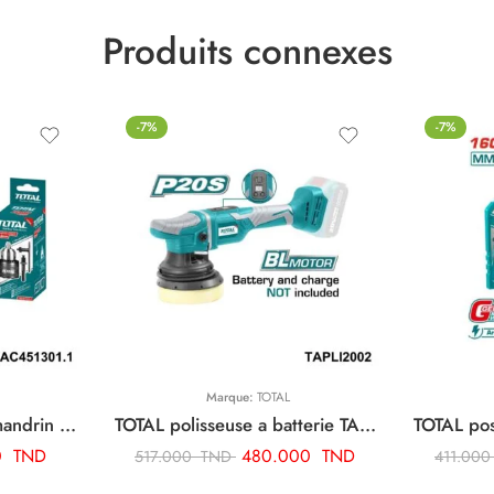
Produits connexes
-7%
-7%
Marque:
TOTAL
TOTAL adaptateur de mandrin de foret sds plus TAC451301.1
TOTAL polisseuse a batterie TAPLI2002
0
TND
480.000
TND
517.000
TND
411.00