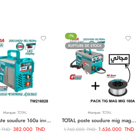
-7%
RUPTURE DE STOCK
Marque:
TOTAL
Marque:
TOTAL
TOTAL poste soudure 160a inverter TW216028
TOTAL poste soudure mig mag 160a 220/240 inverter + Cadeaux Bobine fil TMGT1601
382.000
TND
1.636.000
TND
0
TND
1.760.000
TND