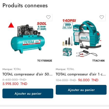
Produits connexes
Marque:
TOTAL
Marque:
TOTAL
TOTAL compresseur d’air 500 litre 7.5hp TC1755002E
TOTAL compresseur d’air 1 cylindre TTAC1406
6.450.000
TND
96.000
TND
104.000
TND
5.998.500
TND
Ajouter au panier
Ajouter au panier