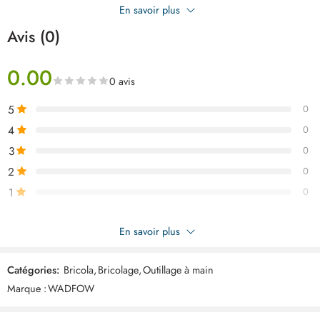
tambour de ponçage avec mandrin. Livré dans une boîte plastique
En savoir plus
pratique pour un rangement organisé.
Avis (0)
0.00
0 avis
5
0
4
0
3
0
2
0
1
0
Soyez le premier à donner votre avis sur “WADFOW Jeu 80
En savoir plus
accessoire mini meule WRR7080”
Catégories:
Bricola
,
Bricolage
,
Outillage à main
Commentaires
Marque :
WADFOW
Il n'y a pas encore de critiques.