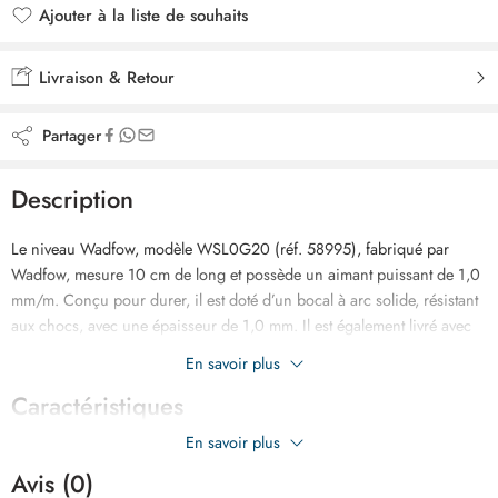
Ajouter à la liste de souhaits
Ajouté à la liste de souhaits
Livraison & Retour
Partager
Description
Le niveau Wadfow, modèle WSL0G20 (réf. 58995), fabriqué par
Wadfow, mesure 10 cm de long et possède un aimant puissant de 1,0
mm/m. Conçu pour durer, il est doté d’un bocal à arc solide, résistant
aux chocs, avec une épaisseur de 1,0 mm. Il est également livré avec
un casque antichoc pour une protection accrue sur les chantiers.
En savoir plus
Caractéristiques
En savoir plus
Avis (0)