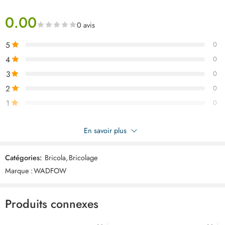
0.00
0 avis
5
0
4
0
3
0
2
0
1
0
Soyez le premier à donner votre avis sur “WADFOW Niveau d’eau
En savoir plus
10cm WSL0G20”
Catégories:
Bricola
,
Bricolage
Commentaires
Marque :
WADFOW
Il n'y a pas encore de critiques.
Produits connexes