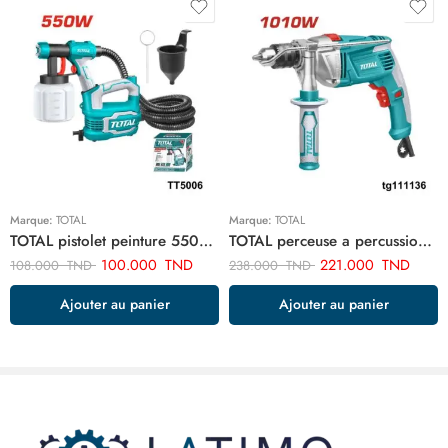
Marque:
TOTAL
Marque:
TOTAL
TOTAL pistolet peinture 550w TT5006
TOTAL perceuse a percussion 13mm-1010w TG111136
100.000
TND
221.000
TND
108.000
TND
238.000
TND
Ajouter au panier
Ajouter au panier