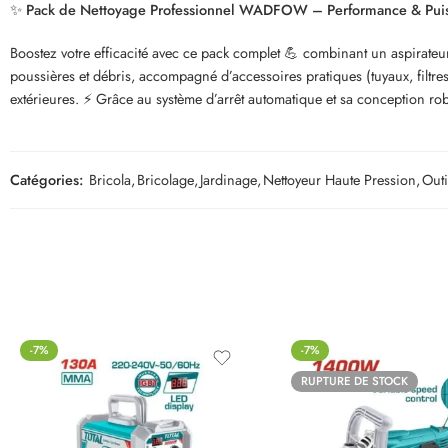
✨
Pack de Nettoyage Professionnel WADFOW – Performance & Puis
Boostez votre efficacité avec ce pack complet 💪 combinant un aspirateu
poussières et débris, accompagné d’accessoires pratiques (tuyaux, filtre
extérieures. ⚡ Grâce au système d’arrêt automatique et sa conception rob
Catégories:
Bricola
,
Bricolage
,
Jardinage
,
Nettoyeur Haute Pression
,
Outi
-7%
-7%
RUPTURE DE STOCK