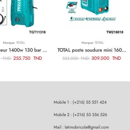
Marque:
TOTAL
Marque:
TOTAL
TOTAL Laveur 1400w 130 bar TGT11316
TOTAL poste soudure mini 160a TW216018
255.750
TND
309.000
TND
0
TND
333.000
TND
Mobile 1 : (+216) 55 551 424
Mobile 2 : (+216) 53 356 526
Mail : latimobricola@gmail.com