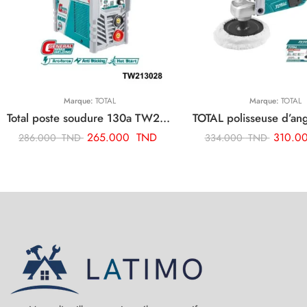
Marque:
TOTAL
Marque:
TOTAL
Total poste soudure 130a TW213028
265.000
TND
310.0
286.000
TND
334.000
TND