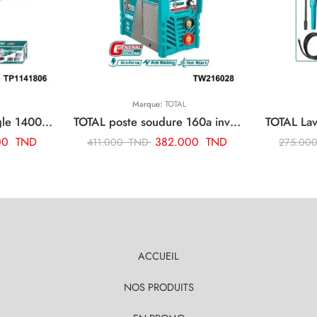
Marque:
TOTAL
TOTAL polisseuse d’angle 1400w TP1141806
TOTAL poste soudure 160a inverter TW216028
00
TND
382.000
TND
411.000
TND
275.00
ACCUEIL
NOS PRODUITS